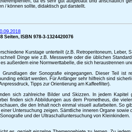
iterempfehlen, da es sehr gut aufgebaut und anschaulich gest
 können sollte, didaktisch gut darstellt.
20.09.2018
68 Seiten, ISBN 978-3-1324420076
erschiedene Kurstage unterteilt (z.B. Retroperitoneum, Leber, S
Um schnell Dinge wie z.B. Messwerte oder die üblichen Standa
es außerdem eine Normwerttabelle, die sich heraustrennen und
 Grundlagen der Sonografie eingegangen. Dieser Teil ist re
nding erklärt werden. Für Anfänger sehr hilfreich sind sicherl
Anpressdruck, Tipps zur Orientierung am Kaffeefilter).
nden sich zahlreiche Bilder und Skizzen. In jedem Kapitel g
rbei finden sich Abbildungen aus dem Prometheus, die vielen
chauen, die den Inhalt noch einmal visuell aufarbeiten. So g
g einer Untersuchung zeigen. Sämtliche inneren Organe sowie d
-Sonografie und der Ultraschalluntersuchung von Kleinkindern.
icht es, gezielt einzelne Themengebiete zu lernen. Zu jedem 