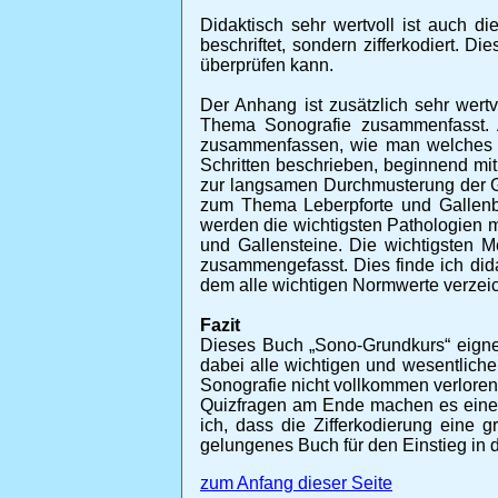
Didaktisch sehr wertvoll ist auch di
beschriftet, sondern zifferkodiert. 
überprüfen kann.
Der Anhang ist zusätzlich sehr wertv
Thema Sonografie zusammenfasst. A
zusammenfassen, wie man welches Or
Schritten beschrieben, beginnend mi
zur langsamen Durchmusterung der G
zum Thema Leberpforte und Gallenb
werden die wichtigsten Pathologien mi
und Gallensteine. Die wichtigsten 
zusammengefasst. Dies finde ich did
dem alle wichtigen Normwerte verzeic
Fazit
Dieses Buch „Sono-Grundkurs“ eignet
dabei alle wichtigen und wesentlic
Sonografie nicht vollkommen verloren 
Quizfragen am Ende machen es einem 
ich, dass die Zifferkodierung eine g
gelungenes Buch für den Einstieg in d
zum Anfang dieser Seite