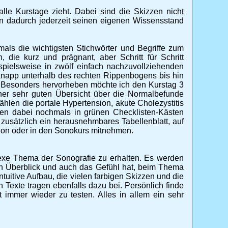
alle Kurstage zieht. Dabei sind die Skizzen nicht
 man dadurch jederzeit seinen eigenen Wissensstand
mals die wichtigsten Stichwörter und Begriffe zum
ie kurz und prägnant, aber Schritt für Schritt
pielsweise in zwölf einfach nachzuvollziehenden
 knapp unterhalb des rechten Rippenbogens bis hin
 Besonders hervorheben möchte ich den Kurstag 3
er sehr guten Übersicht über die Normalbefunde
ählen die portale Hypertension, akute Cholezystitis
den dabei nochmals in grünen Checklisten-Kästen
usätzlich ein herausnehmbares Tabellenblatt, auf
tion oder in den Sonokurs mitnehmen.
lexe Thema der Sonografie zu erhalten. Es werden
n Überblick und auch das Gefühl hat, beim Thema
tuitive Aufbau, die vielen farbigen Skizzen und die
Texte tragen ebenfalls dazu bei. Persönlich finde
t immer wieder zu testen. Alles in allem ein sehr