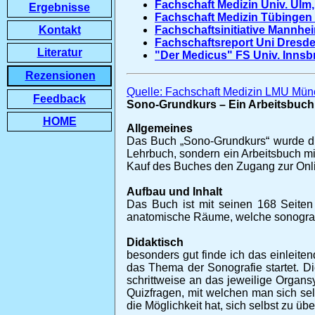
Fachschaft Medizin Univ. Ulm,
Ergebnisse
Fachschaft Medizin Tübingen 
Kontakt
Fachschaftsinitiative Mannhei
Fachschaftsreport Uni Dresde
Literatur
"Der Medicus" FS Univ. Inns
Rezensionen
Quelle: Fachschaft Medizin LMU Mün
Feedback
Sono-Grundkurs – Ein Arbeitsbuch f
HOME
Allgemeines
Das Buch „Sono-Grundkurs“ wurde die
Lehrbuch, sondern ein Arbeitsbuch mi
Kauf des Buches den Zugang zur Onlin
Aufbau und Inhalt
Das Buch ist mit seinen 168 Seiten
anatomische Räume, welche sonografis
Didaktisch
besonders gut finde ich das einleite
das Thema der Sonografie startet. 
schrittweise an das jeweilige Organs
Quizfragen, mit welchen man sich sel
die Möglichkeit hat, sich selbst zu übe