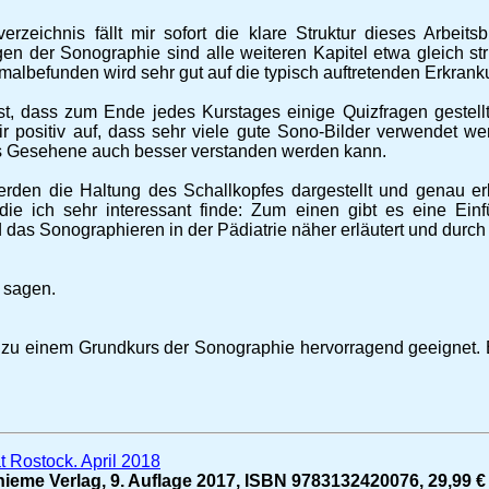
verzeichnis fällt mir sofort die klare Struktur dieses Arbei
n der Sonographie sind alle weiteren Kapitel etwa gleich stru
malbefunden wird sehr gut auf die typisch auftretenden Erkra
 ist, dass zum Ende jedes Kurstages einige Quizfragen gestel
mir positiv auf, dass sehr viele gute Sono-Bilder verwendet
as Gesehene auch besser verstanden werden kann.
rden die Haltung des Schallkopfes dargestellt und genau er
die ich sehr interessant finde: Zum einen gibt es eine Ei
das Sonographieren in der Pädiatrie näher erläutert und durch 
s sagen.
d zu einem Grundkurs der Sonographie hervorragend geeignet. 
t Rostock. April 2018
ieme Verlag, 9. Auflage 2017, ISBN 9783132420076, 29,99 €