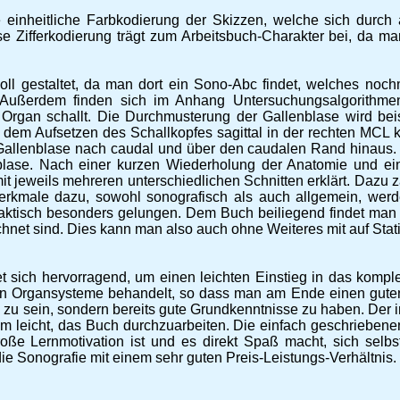
e einheitliche Farbkodierung der Skizzen, welche sich durch 
Diese Zifferkodierung trägt zum Arbeitsbuch-Charakter bei, da
oll gestaltet, da man dort ein Sono-Abc findet, welches noch
ußerdem finden sich im Anhang Untersuchungsalgorithmen, d
gan schallt. Die Durchmusterung der Gallenblase wird beis
t dem Aufsetzen des Schallkopfes sagittal in der rechten MCL
allenblase nach caudal und über den caudalen Rand hinaus.
lase. Nach einer kurzen Wiederholung der Anatomie und ein
t jeweils mehreren unterschiedlichen Schnitten erklärt. Dazu z
Merkmale dazu, sowohl sonografisch als auch allgemein, wer
aktisch besonders gelungen. Dem Buch beiliegend findet man z
hnet sind. Dies kann man also auch ohne Weiteres mit auf Sta
 sich hervorragend, um einen leichten Einstieg in das komp
hen Organsysteme behandelt, so dass man am Ende einen gute
zu sein, sondern bereits gute Grundkenntnisse zu haben. Der in
leicht, das Buch durchzuarbeiten. Die einfach geschriebenen 
roße Lernmotivation ist und es direkt Spaß macht, sich selbs
ie Sonografie mit einem sehr guten Preis-Leistungs-Verhältnis.