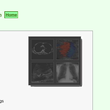
n
Home
ngs