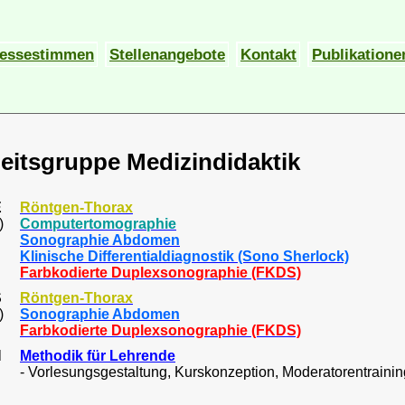
essestimmen
Stellenangebote
Kontakt
Publikatione
eitsgruppe Medizindidaktik
E
Röntgen-Thorax
)
Computertomographie
Sonographie Abdomen
Klinische Differentialdiagnostik (Sono Sherlock)
Farbkodierte Duplexsonographie (FKDS)
S
Röntgen-Thorax
)
Sonographie Abdomen
Farbkodierte Duplexsonographie (FKDS)
N
Methodik für Lehrende
- Vorlesungsgestaltung, Kurskonzeption, Moderatorentraini