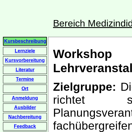
Bereich Medizindid
Kursbeschreibung
Worksho
Lernziele
Kursvorbereitung
Lehrveransta
Literatur
Termine
Zielgruppe:
Di
Ort
richtet
Anmeldung
Ausbilder
Planungsve
Nachbereitung
fachübergreif
Feedback