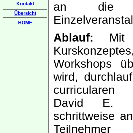
an die Fa
Kontakt
Übersicht
Einzelveransta
HOME
Ablauf:
Mit H
Kurskonzept
Workshops übe
wird, durchlau
curricularen
David E. K
schrittweise 
Teilnehmer