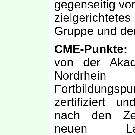
gegenseitig vor
zielgerichte
Gruppe und den
CME-Punkte:
D
von der Akad
Nordrhe
Fortbildungsp
zertifiziert u
nach den Zert
neuen Lan